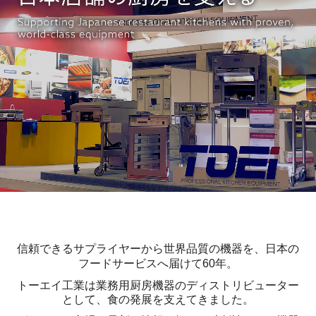
メーカーから探す
カテゴリーから探す
製品別保守情報
メンテナンス
テストキッチン
採用情報
採用メッセージ
働きやすさへの取組
信頼できるサプライヤーから世界品質の機器を、日本の
フードサービスへ届けて60年。
スタッフインタビュー
トーエイ工業は業務用厨房機器のディストリビューター
として、食の発展を支えてきました。
募集要項