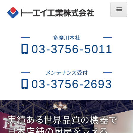
HOME
会社案内
ご挨拶・会社概要
沿革
取引先・納入先
環境マネジメントへの取り組み
SDGsへの取り組み
ビジネスと人権
製品情報