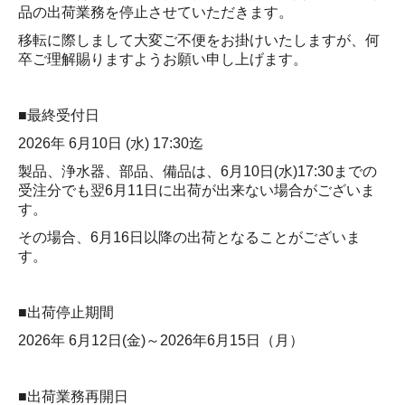
品の出荷業務を停止させていただきます。
メーカーから探す
移転に際しまして大変ご不便をお掛けいたしますが、何
卒ご理解賜りますようお願い申し上げます。
カテゴリーから探す
製品別保守情報
■最終受付日
2026年 6月10日 (水) 17:30迄
メンテナンス
製品、浄水器、部品、備品は、6月10日(水)17:30までの
テストキッチン
受注分でも翌6月11日に出荷が出来ない場合がございま
す。
採用情報
その場合、6月16日以降の出荷となることがございま
す。
採用メッセージ
働きやすさへの取組
■
出荷停止期間
2026年 6月12日(金)～2026年6月15日（月）
スタッフインタビュー
募集要項
■
出荷業務再開日