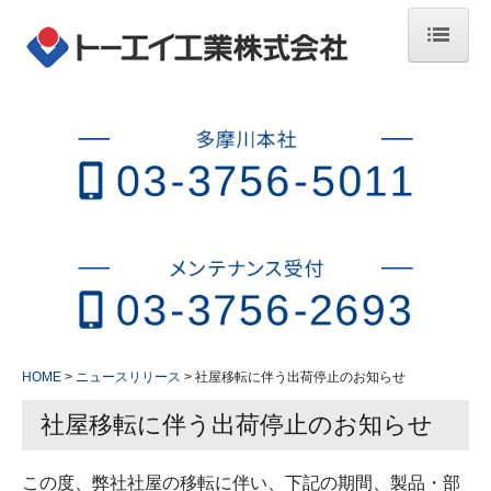
HOME
会社案内
ご挨拶・会社概要
沿革
取引先・納入先
環境マネジメントへの取り組み
HOME
ニュースリリース
社屋移転に伴う出荷停止のお知らせ
SDGsへの取り組み
社屋移転に伴う出荷停止のお知らせ
ビジネスと人権
製品情報
この度、弊社社屋の移転に伴い、下記の期間、製品・部