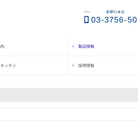
案内
製品情報
拶・会社概要
先・納入先
マネジメントへの取り組み
sへの取り組み
ネスと人権
メーカーから探す
カテゴリーから探す
トキッチン
採用情報
採用メッセージ
働きやすさへの取組
スタッフインタビュー
募集要項