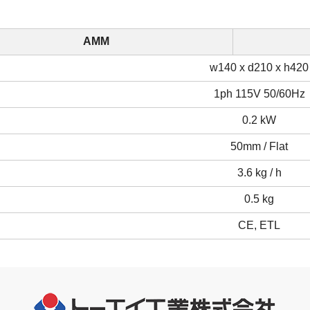
AMM
w140 x d210 x h420
1ph 115V 50/60Hz
0.2 kW
50mm / Flat
3.6 kg / h
0.5 kg
CE, ETL