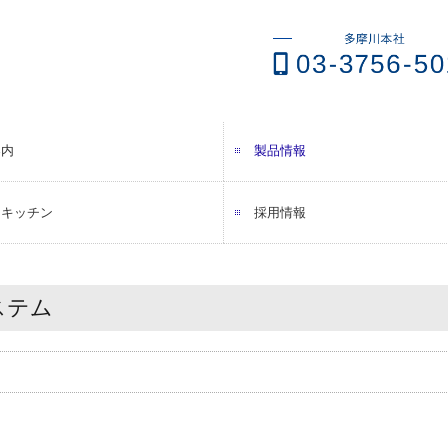
案内
製品情報
拶・会社概要
先・納入先
マネジメントへの取り組み
sへの取り組み
ネスと人権
メーカーから探す
カテゴリーから探す
トキッチン
採用情報
採用メッセージ
働きやすさへの取組
スタッフインタビュー
募集要項
ステム